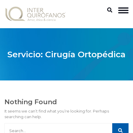
Servicio:
Cirugía Ortopédica
Nothing Found
It seems we can’t find what you’re looking for. Perhaps
searching can help.