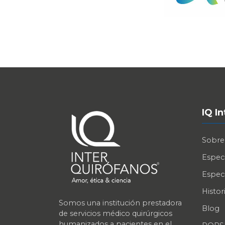
IQ I
Sobre
Especi
Especi
Histori
Somos una institución prestadora
Blog
de servicios médico quirúrgicos
humanizados a pacientes en el