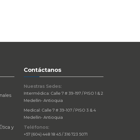
Contáctanos
Nuestras Sedes:
Intermédica: Calle 7 # 39-197 / PISO 1 & 2
nales
Medellin- Antioquia
Medical: Calle 7 # 39-107 / PISO 3 & 4
Medellin- Antioquia
tica y
Teléfonos:
+57 (604) 448 18 45 / 316 723 5071