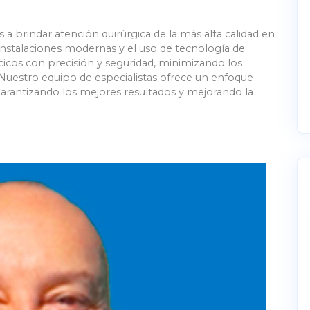
brindar atención quirúrgica de la más alta calidad en
instalaciones modernas y el uso de tecnología de
icos con precisión y seguridad, minimizando los
. Nuestro equipo de especialistas ofrece un enfoque
garantizando los mejores resultados y mejorando la