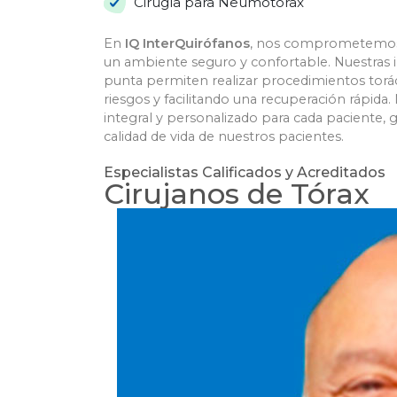
Cirugía para Neumotórax
En
IQ InterQuirófanos
, nos comprometemos a 
un ambiente seguro y confortable. Nuestras 
punta permiten realizar procedimientos torác
riesgos y facilitando una recuperación rápida
integral y personalizado para cada paciente, 
calidad de vida de nuestros pacientes.
Especialistas Calificados y Acreditados​
Cirujanos de Tórax