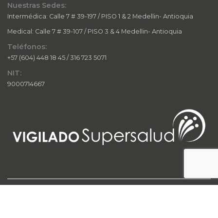
Nuestras Sedes:
Intermédica: Calle 7 # 39-197 / PISO 1 & 2 Medellin- Antioquia
Medical: Calle 7 # 39-107 / PISO 3 & 4 Medellin- Antioquia
Teléfonos:
+57 (604) 448 18 45 / 316 723 5071
NIT:
9000714667
© 2024 IQ InterQuirófanos. Todos los derechos reservados. Este
sitio web y su contenido están protegidos por las leyes de
propiedad intelectual.