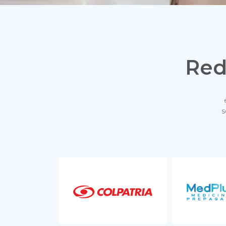
Red
s