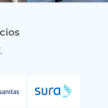
cios
y
ca