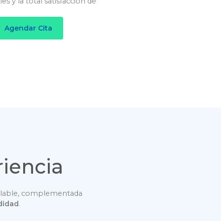
s y la total satisfacción de
Agendar Cita
riencia
gualable, complementada
didad
.