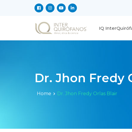
IQ InterQuiró
Dr. Jhon Fredy O
Home
Dr. Jhon Fredy Orlas Blair