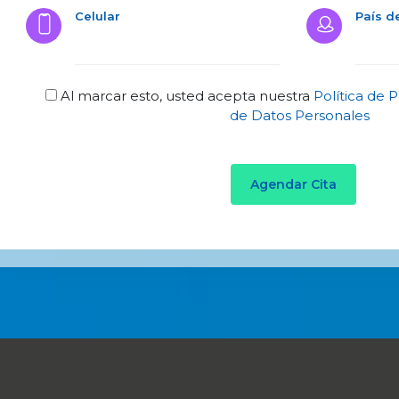
Celular
País d
Al marcar esto, usted acepta nuestra
Política de 
de Datos Personales
Agendar Cita